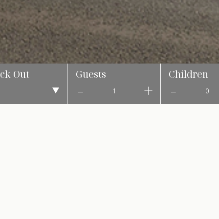
ck Out
Guests
Children
1
0
Λόγοι να επισκεφτείτε
Θεσσαλονίκη το Μάι