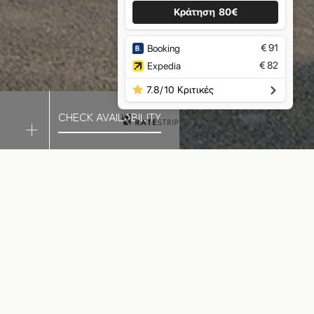
Κράτηση
80€
€
91
Booking
€
82
Expedia
7.8
/
10
Κριτικές
CHECK AVAILABILITY
 τη
ο