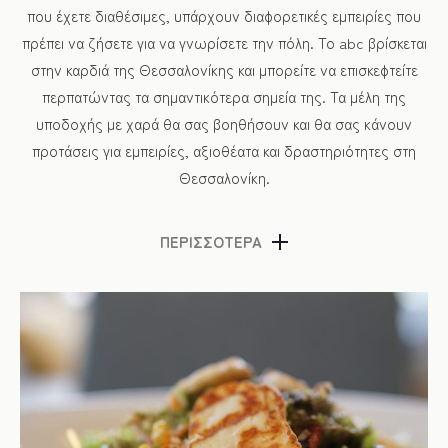
που έχετε διαθέσιμες, υπάρχουν διαφορετικές εμπειρίες που
πρέπει να ζήσετε για να γνωρίσετε την πόλη. Το abc βρίσκεται
στην καρδιά της Θεσσαλονίκης και μπορείτε να επισκεφτείτε
περπατώντας τα σημαντικότερα σημεία της. Τα μέλη της
υποδοχής με χαρά θα σας βοηθήσουν και θα σας κάνουν
προτάσεις για εμπειρίες, αξιοθέατα και δραστηριότητες στη
Θεσσαλονίκη.
ΠΕΡΙΣΣΟΤΕΡΑ
Η αγορά της Θεσσαλονίκης
Η βόλτα στα μαγαζιά είναι σίγουρα κάτι που θα απολύσετε στη
Θεσσαλονίκη! Εδώ θα βρείτε αμέτρητες επιλογές από γνωστά
πολυκαταστήματα μέχρι μικρά μαγαζιά όπου μπορείτε να
αγοράσετε οτιδήποτε φανταστείτε. Πέρα από τα είδη μόδας
(ρούχα, παπούτσια, αξεσουάρ), υπάρχουν και αρκετά