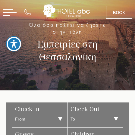
BOOK
Όλα όσα πρέπει να ζήσετε
EN
στην πόλη
Εμπειρίες στη
Θεσσαλονίκη
Check in
Check Out
Guests
Children