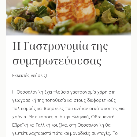
παλαιοπωλεία και βιβλιοπωλεία όπου μπορείτε να κάνετε τις
αγορές σας. Επίσης, στις σκεπαστές αγορές της πόλης
μπορείτε να βρείτε μπαχαρικά όλων των ειδών και φρέσκα
προϊόντα. Και φυσικά, πρέπει να επισκεφτείτε κάποιο από τα
δεκάδες ζαχαροπλαστεία της Θεσσαλονίκης για να
Η Γαστρονομία της
προμηθευτείτε παραδοσιακά γλύκα που θα σας γεμίσουν με
συμπρωτεύουσας
γεύσεις και αρώματα!
ΔΗΜΟΣ ΘΕΣΣΑΛΟΝΙΚΗΣ LINK
Εκλεκτές γεύσεις!
Η Θεσσαλονίκη έχει πλούσια γαστρονομία χάρη στη
γεωγραφική της τοποθεσία και στους διαφορετικούς
πολιτισμούς και θρησκείες που ανήκαν οι κάτοικοι της για
χρόνια. Με επιρροές από την Ελληνική, Οθωμανική,
Εβραϊκή και Γαλλική κουζίνα, στη Θεσσαλονίκη θα
γευτείτε λαχταριστά πιάτα και μοναδικές συνταγές. Το